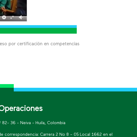
ceso por certificación en competencias
Operaciones
# 82- 36 - Neiva - Huila, Colombia
de correspondencia: Carrera 2 No 8 – 05 Local 1662 en el