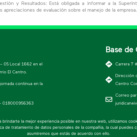
estión y Resultados: Está obligada a informar a la Superin
las apreciaciones de evaluación sobre el manejo de la empresa.
Base de 
 – 05 Local 1662 en el
Carrera 7 
rio El Centro.
Dirección 
jornada continua en la
Centro Com
Correo para
4 – 018000956363
juridicane
a brindarte la mejor experiencia posible en nuestra web, utilizamos cook
o
* Política tratamiento de datos
a de tratamiento de datos personales de la compañía, la cual puedes 
asumiremos que estás de acuerdo con ello.