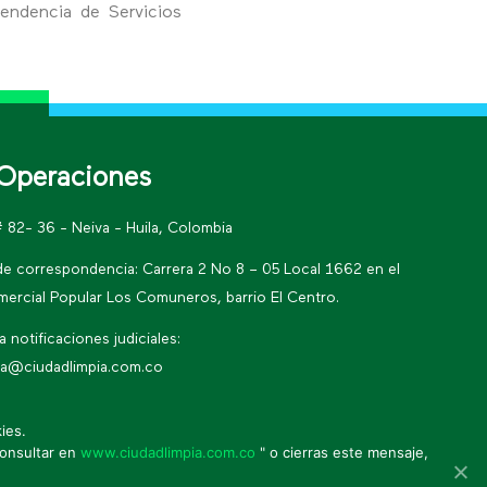
tendencia de Servicios
Operaciones
# 82- 36 - Neiva - Huila, Colombia
de correspondencia: Carrera 2 No 8 – 05 Local 1662 en el
ercial Popular Los Comuneros, barrio El Centro.
 notificaciones judiciales:
iva@ciudadlimpia.com.co
ies.
* Política de seguridad de la información
consultar en
www.ciudadlimpia.com.co
" o cierras este mensaje,