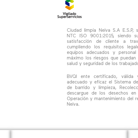
Ciudad limpia Neiva S.A E.S.P, s
NTC ISO 9001:2015, siendo su 
satisfacción de cliente a tr
cumpliendo los requisitos lega
equipos adecuados y personal
máximo los riesgos que puedan 
salud y seguridad de los trabajad
BVQI ente certificado, válida
adecuado y eficaz el Sistema d
de barrido y limpieza, Recolecci
descargue de los desechos en e
Operación y mantenimiento del rel
Neiva.